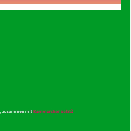
he, zusammen mit
Kammerchor Voixlà