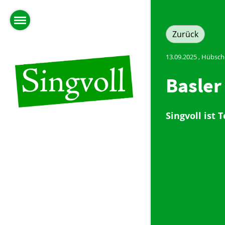
Zurück
13.09.2025
, Hübsch
Basler
Singvoll ist