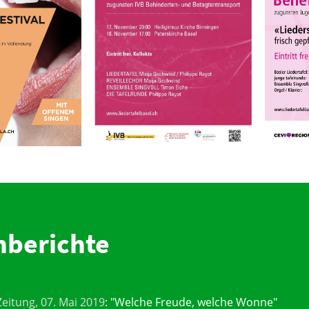
nberichte
eitung, 07. Mai 2019
: "Welche Freude, welche Wonne"