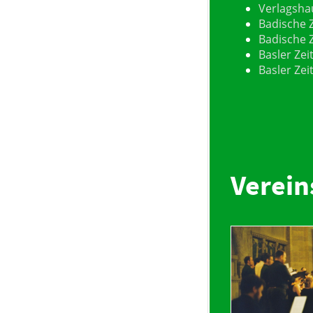
Verlagsha
Badische Z
Badische 
Basler Zei
Basler Zei
Verein