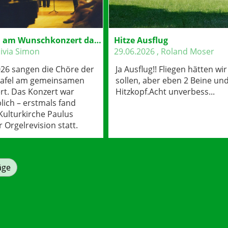
Als Zuhörerin am Wunschkonzert dabei.♡
Hitze Ausflug
livia Simon
29.06.2026
, Roland Moser
026 sangen die Chöre der
Ja Ausflug!! Fliegen hätten wi
rtafel am gemeinsamen
sollen, aber eben 2 Beine und
t. Das Konzert war
Hitzkopf.Acht unverbess...
blich – erstmals fand
 Kulturkirche Paulus
 Orgelrevision statt.
äge