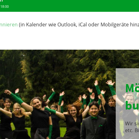
 18:00
nnieren
(in Kalender wie Outlook, iCal oder Mobilgeräte hin
Mö
bu
Wir s
etc. B