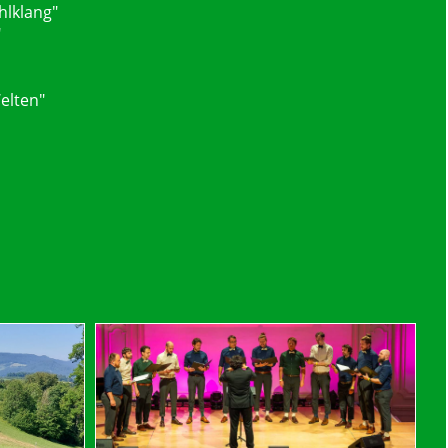
hlklang"
"
elten"